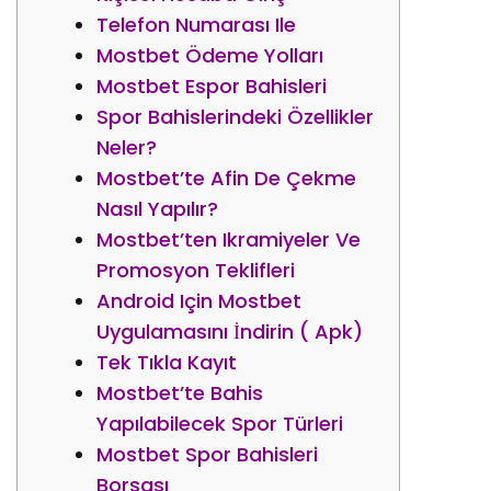
Telefon Numarası Ile
Mostbet Ödeme Yolları
Mostbet Espor Bahisleri
Spor Bahislerindeki Özellikler
Neler?
Mostbet’te Afin De Çekme
Nasıl Yapılır?
Mostbet’ten Ikramiyeler Ve
Promosyon Teklifleri
Android Için Mostbet
Uygulamasını İndirin ( Apk)
Tek Tıkla Kayıt
Mostbet’te Bahis
Yapılabilecek Spor Türleri
Mostbet Spor Bahisleri
Borsası