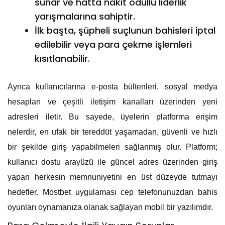
sunar ve hatta nakit ödüllü liderlik
yarışmalarına sahiptir.
İlk başta, şüpheli suçlunun bahisleri iptal
edilebilir veya para çekme işlemleri
kısıtlanabilir.
Ayrıca kullanıcılarına e-posta bültenleri, sosyal medya
hesapları ve çeşitli iletişim kanalları üzerinden yeni
adresleri iletir. Bu sayede, üyelerin platforma erişim
nelerdir, en ufak bir tereddüt yaşamadan, güvenli ve hızlı
bir şekilde giriş yapabilmeleri sağlanmış olur. Platform;
kullanıcı dostu arayüzü ile güncel adres üzerinden giriş
yapan herkesin memnuniyetini en üst düzeyde tutmayı
hedefler. Mostbet uygulaması cep telefonunuzdan bahis
oyunları oynamanıza olanak sağlayan mobil bir yazılımdır.