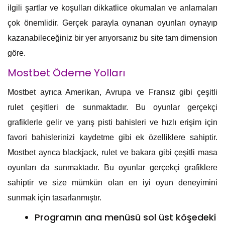
ilgili şartlar ve koşulları dikkatlice okumaları ve anlamaları
çok önemlidir. Gerçek parayla oynanan oyunları oynayıp
kazanabileceğiniz bir yer arıyorsanız bu site tam dimension
göre.
Mostbet Ödeme Yolları
Mostbet ayrıca Amerikan, Avrupa ve Fransız gibi çeşitli
rulet çeşitleri de sunmaktadır. Bu oyunlar gerçekçi
grafiklerle gelir ve yarış pisti bahisleri ve hızlı erişim için
favori bahislerinizi kaydetme gibi ek özelliklere sahiptir.
Mostbet ayrıca blackjack, rulet ve bakara gibi çeşitli masa
oyunları da sunmaktadır. Bu oyunlar gerçekçi grafiklere
sahiptir ve size mümkün olan en iyi oyun deneyimini
sunmak için tasarlanmıştır.
Programın ana menüsü sol üst köşedeki