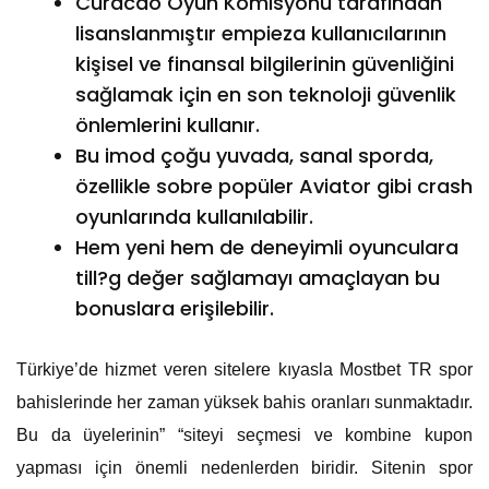
Curacao Oyun Komisyonu tarafından
lisanslanmıştır empieza kullanıcılarının
kişisel ve finansal bilgilerinin güvenliğini
sağlamak için en son teknoloji güvenlik
önlemlerini kullanır.
Bu imod çoğu yuvada, sanal sporda,
özellikle sobre popüler Aviator gibi crash
oyunlarında kullanılabilir.
Hem yeni hem de deneyimli oyunculara
till?g değer sağlamayı amaçlayan bu
bonuslara erişilebilir.
Türkiye’de hizmet veren sitelere kıyasla Mostbet TR spor
bahislerinde her zaman yüksek bahis oranları sunmaktadır.
Bu da üyelerinin” “siteyi seçmesi ve kombine kupon
yapması için önemli nedenlerden biridir. Sitenin spor