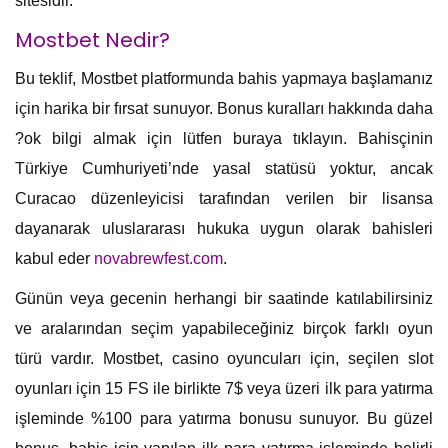
sitesidir.
Mostbet Nedir?
Bu teklif, Mostbet platformunda bahis yapmaya başlamanız
için harika bir fırsat sunuyor. Bonus kuralları hakkında daha
?ok bilgi almak için lütfen buraya tıklayın. Bahisçinin
Türkiye Cumhuriyeti’nde yasal statüsü yoktur, ancak
Curacao düzenleyicisi tarafından verilen bir lisansa
dayanarak uluslararası hukuka uygun olarak bahisleri
kabul eder
novabrewfest.com
.
Günün veya gecenin herhangi bir saatinde katılabilirsiniz
ve aralarından seçim yapabileceğiniz birçok farklı oyun
türü vardır. Mostbet, casino oyuncuları için, seçilen slot
oyunları için 15 FS ile birlikte 7$ veya üzeri ilk para yatırma
işleminde %100 para yatırma bonusu sunuyor. Bu güzel