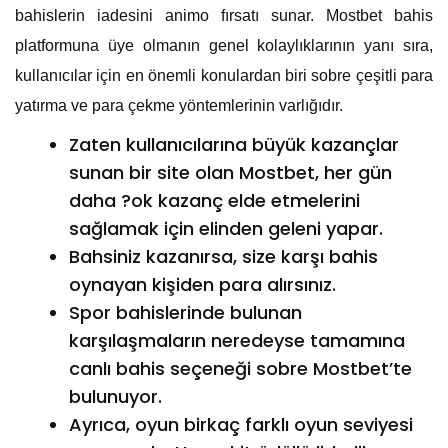
bahislerin iadesini animo fırsatı sunar. Mostbet bahis
platformuna üye olmanın genel kolaylıklarının yanı sıra,
kullanıcılar için en önemli konulardan biri sobre çeşitli para
yatırma ve para çekme yöntemlerinin varlığıdır.
Zaten kullanıcılarına büyük kazançlar
sunan bir site olan Mostbet, her gün
daha ?ok kazanç elde etmelerini
sağlamak için elinden geleni yapar.
Bahsiniz kazanırsa, size karşı bahis
oynayan kişiden para alırsınız.
Spor bahislerinde bulunan
karşılaşmaların neredeyse tamamına
canlı bahis seçeneği sobre Mostbet’te
bulunuyor.
Ayrıca, oyun birkaç farklı oyun seviyesi