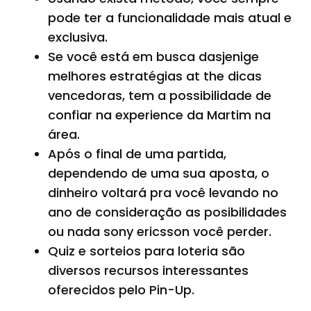
pode ter a funcionalidade mais atual e
exclusiva.
Se você está em busca dasjenige
melhores estratégias at the dicas
vencedoras, tem a possibilidade de
confiar na experience da Martim na
área.
Após o final de uma partida,
dependendo de uma sua aposta, o
dinheiro voltará pra você levando no
ano de consideração as posibilidades
ou nada sony ericsson você perder.
Quiz e sorteios para loteria são
diversos recursos interessantes
oferecidos pelo Pin-Up.