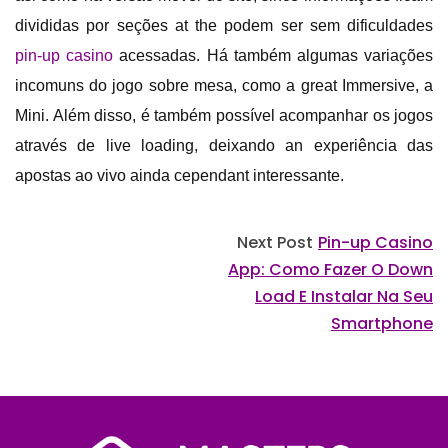
divididas por seções at the podem ser sem dificuldades
pin-up casino
acessadas. Há também algumas variações
incomuns do jogo sobre mesa, como a great Immersive, a
Mini. Além disso, é também possível acompanhar os jogos
através de live loading, deixando an experiência das
apostas ao vivo ainda cependant interessante.
Post
Next Post
Pin-up Casino
navigation
App: Como Fazer O Down
Load E Instalar Na Seu
Smartphone