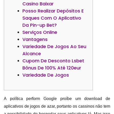
Casino Baixar
Posso Realizar Depósitos E
Saques Com O Aplicativo
Da Pin-up Bet?
Serviços Online
Vantagens
Variedade De Jogos Ao Seu
Alcance
Cupom De Desconto Lsbet
Bônus De 100% Até 120eur
Variedade De Jogos
A política perform Google proíbe um download de
aplicativos de jogos de azar, portanto os cassinos não tem
a possibilidade de hospedar seus aplicativos lá. Mas isso