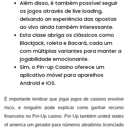
Além disso, é também possível seguir
os jogos através de live loading,
deixando an experiência das apostas
ao vivo ainda também interessante.
Esta clase abriga os clássicos como
Blackjack, roleta e Bacará, cada um
com múltiplas variantes para manter a
jogabilidade emocionante.
Sim, o Pin-up Casino oferece um
aplicativo móvel para aparelhos
Android e iOS.
É importante lembrar que jogar jogos de cassino envolve
risco, e ninguém pode explicar como ganhar recurso
financeiro no Pin-Up casino. Pin Up também united states
of america um gerador para números aleatórios licenciado