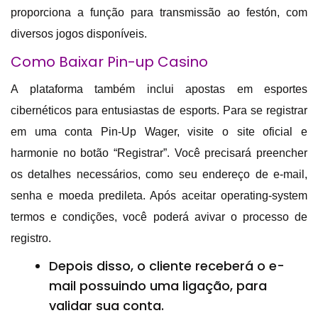
proporciona a função para transmissão ao festón, com
diversos jogos disponíveis.
Como Baixar Pin-up Casino
A plataforma também inclui apostas em esportes
cibernéticos para entusiastas de esports. Para se registrar
em uma conta Pin-Up Wager, visite o site oficial e
harmonie no botão “Registrar”. Você precisará preencher
os detalhes necessários, como seu endereço de e-mail,
senha e moeda predileta. Após aceitar operating-system
termos e condições, você poderá avivar o processo de
registro.
Depois disso, o cliente receberá o e-
mail possuindo uma ligação, para
validar sua conta.