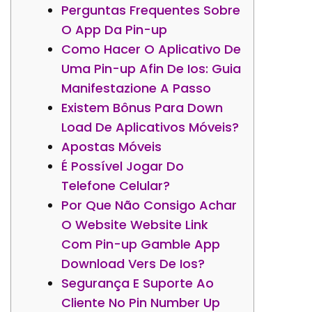
Perguntas Frequentes Sobre
O App Da Pin-up
Como Hacer O Aplicativo De
Uma Pin-up Afin De Ios: Guia
Manifestazione A Passo
Existem Bônus Para Down
Load De Aplicativos Móveis?
Apostas Móveis
É Possível Jogar Do
Telefone Celular?
Por Que Não Consigo Achar
O Website Website Link
Com Pin-up Gamble App
Download Vers De Ios?
Segurança E Suporte Ao
Cliente No Pin Number Up