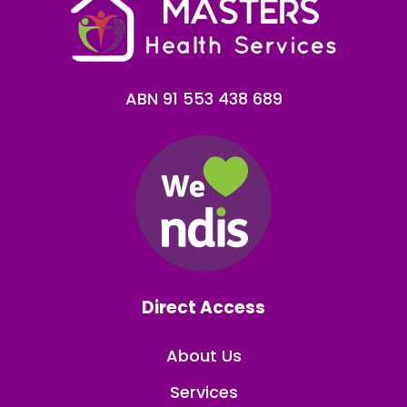
ABN 91 553 438 689
Direct Access
About Us
Services