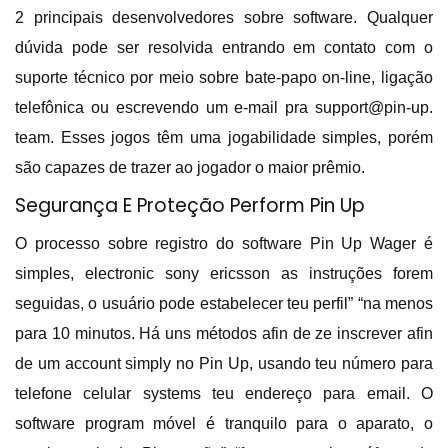
2 principais desenvolvedores sobre software. Qualquer
dúvida pode ser resolvida entrando em contato com o
suporte técnico por meio sobre bate-papo on-line, ligação
telefônica ou escrevendo um e-mail pra support@pin-up.
team. Esses jogos têm uma jogabilidade simples, porém
são capazes de trazer ao jogador o maior prêmio.
Segurança E Proteção Perform Pin Up
O processo sobre registro do software Pin Up Wager é
simples, electronic sony ericsson as instruções forem
seguidas, o usuário pode estabelecer teu perfil” “na menos
para 10 minutos. Há uns métodos afin de ze inscrever afin
de um account simply no Pin Up, usando teu número para
telefone celular systems teu endereço para email. O
software program móvel é tranquilo para o aparato, o