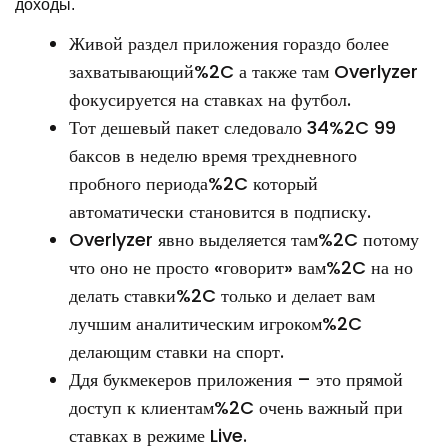
доходы.
Живой раздел приложения гораздо более
захватывающий%2C а также там Overlyzer
фокусируется на ставках на футбол.
Тот дешевый пакет следовало 34%2C 99
баксов в неделю время трехдневного
пробного периода%2C который
автоматически становится в подписку.
Overlyzer явно выделяется там%2C потому
что оно не просто «говорит» вам%2C на но
делать ставки%2C только и делает вам
лучшим аналитическим игроком%2C
делающим ставки на спорт.
Ддя букмекеров приложения – это прямой
доступ к клиентам%2C очень важный при
ставках в режиме Live.