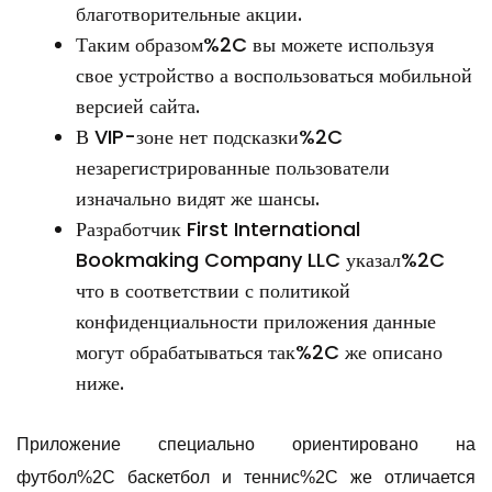
благотворительные акции.
Таким образом%2C вы можете используя
свое устройство а воспользоваться мобильной
версией сайта.
В VIP-зоне нет подсказки%2C
незарегистрированные пользователи
изначально видят же шансы.
Разработчик First International
Bookmaking Company LLC указал%2C
что в соответствии с политикой
конфиденциальности приложения данные
могут обрабатываться так%2C же описано
ниже.
Приложение специально ориентировано на
футбол%2C баскетбол и теннис%2C же отличается