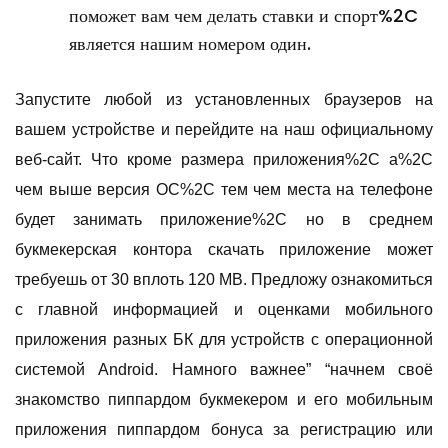
поможет вам чем делать ставки и спорт%2C
является нашим номером один.
Запустите любой из установленных браузеров на
вашем устройстве и перейдите на наш официальному
веб-сайт. Что кроме размера приложения%2C а%2C
чем выше версия ОС%2C тем чем места на телефоне
будет занимать приложение%2C но в среднем
букмекерская контора скачать приложение может
требуешь от 30 вплоть 120 MB. Предложу ознакомиться
с главной информацией и оценками мобильного
приложения разных БК для устройств с операционной
системой Android. Намного важнее” “начнем своё
знакомство пиппардом букмекером и его мобильным
приложения пиппардом бонуса за регистрацию или