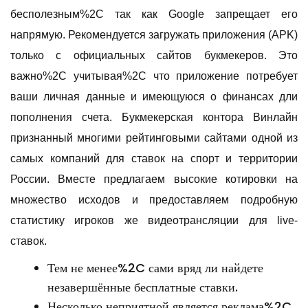
бесполезным%2C так как Google запрещает его
напрямую. Рекомендуется загружать приложения (APK)
только с официальных сайтов букмекеров. Это
важно%2C учитывая%2C что приложение потребует
ваши личная данные и имеющуюся о финансах дли
пополнения счета. Букмекерская контора Винлайн
признанный многими рейтинговыми сайтами одной из
самых компаний для ставок на спорт и территории
России. Вместе предлагаем высокие котировки на
множество исходов и предоставляем подробную
статистику игроков же видеотрансляции для live-
ставок.
Тем не менее%2C сами вряд ли найдете
незавершённые бесплатные ставки.
Несколько неприятной является реклама%2C