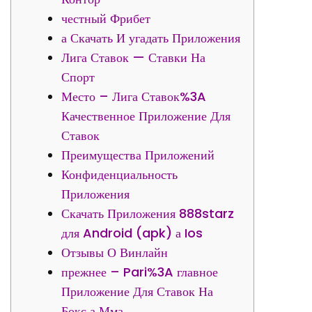
честный Фрибет
а Скачать И угадать Приложения
Лига Ставок — Ставки На
Спор‪т‬
Место – Лига Ставок%3A
Качественное Приложение Для
Ставок
Преимущества Приложений
Конфиденциальность
Приложения
Скачать Приложения 888starz
для Android (apk) а Ios
Отзывы О Винлайн
прежнее – Pari%3A главное
Приложение Для Ставок На
Бокс а Мма