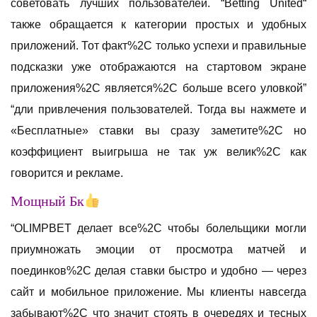
советовать лучших пользователей. “Betting United“
также обращается к категории простых и удобных
приложений. Тот факт%2C только успехи и правильные
подсказки уже отображаются на стартовом экране
приложения%2C является%2C больше всего уловкой”
“дли привлечения пользователей. Тогда вы нажмете и
«Бесплатные» ставки вы сразу заметите%2C но
коэффициент выигрыша не так уж велик%2C как
говорится и рекламе.
Мощный Бк
“OLIMPBET делает все%2C чтобы болельщики могли
приумножать эмоции от просмотра матчей и
поединков%2C делая ставки быстро и удобно — через
сайт и мобильное приложение. Мы клиенты навсегда
забывают%2C что значит стоять в очередях и тесных