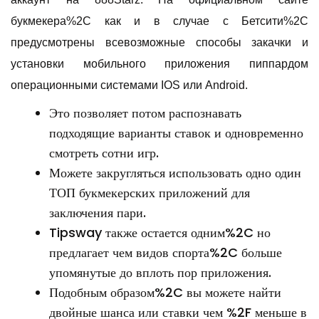
букмекера%2C как и в случае с Бетсити%2C
предусмотрены всевозможные способы закачки и
установки мобильного приложения пиппардом
операционными системами IOS или Android.
Это позволяет потом распознавать
подходящие варианты ставок и одновременно
смотреть сотни игр.
Можете закругляться использовать одно один
ТОП букмекерских приложений для
заключения пари.
Tipsway также остается одним%2C но
предлагает чем видов спорта%2C больше
упомянутые до вплоть пор приложения.
Подобным образом%2C вы можете найти
двойные шанса или ставки чем %2F меньше в