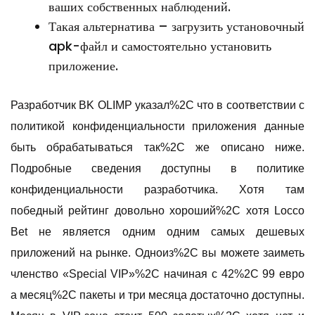
ваших собственных наблюдений.
Такая альтернатива – загрузить установочный
apk-файл и самостоятельно установить
приложение.
Разработчик BK OLIMP указал%2C что в соответствии с
политикой конфиденциальности приложения данные
быть обрабатываться так%2C же описано ниже.
Подробные сведения доступны в политике
конфиденциальности разработчика. Хотя там
победный рейтинг довольно хороший%2C хотя Locco
Bet не является одним одним самых дешевых
приложений на рынке. Одноиз%2C вы можете заиметь
членство «Special VIP»%2C начиная с 42%2C 99 евро
а месяц%2C пакеты и три месяца достаточно доступны.