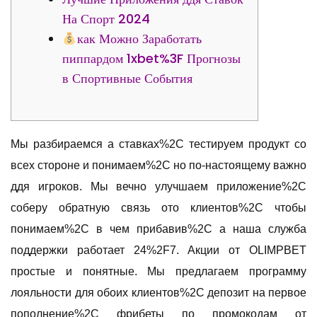
На Спорт 2024
как Можно Заработать
пиппардом 1xbet%3F Прогнозы
в Спортивные События
Мы разбираемся а ставках%2C тестируем продукт со
всех стороне и понимаем%2C но по-настоящему важно
ддя игроков. Мы вечно улучшаем приложение%2C
соберу обратную связь ото клиентов%2C чтобы
понимаем%2C в чем прибавив%2C а наша служба
поддержки работает 24%2F7. Акции от OLIMPBET
простые и понятные. Мы предлагаем программу
лояльности для обоих клиентов%2C депозит на первое
пополнение%2C фрибеты по промокодам от