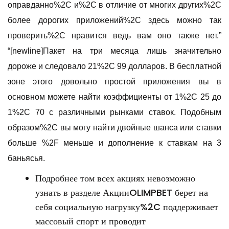
оправданно%2C и%2C в отличие от многих других%2C
более дорогих приложений%2C здесь можно так
проверить%2C нравится ведь вам оно также нет.”
“[newline]Пакет на три месяца лишь значительно
дороже и следовало 21%2C 99 долларов. В бесплатной
зоне этого довольно простой приложения вы в
основном можете найти коэффициенты от 1%2C 25 до
1%2C 70 с различными рынками ставок. Подобным
образом%2C вы могу найти двойные шанса или ставки
больше %2F меньше и дополнение к ставкам на 3
баньясья.
Подробнее том всех акциях невозможно
узнать в разделе АкцииOLIMPBET берет на
себя социальную нагрузку%2C поддерживает
массовый спорт и проводит