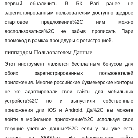
первый обналичить. В БК Pari ранее не
зарегистрированным пользователям доступно щедрое
стартовое предложение%2C ним можно
воспользоваться%2C не забыв прописать Пари
промокод в рамках процедуры с регистрацией.
пиппардом Пользова­телем Данные
Этот инструмент является бесплатным бонусом для
обоих зарегистрированных пользователей
приложения. Многие российские букмекерские конторы
не же адаптировали свои сайты для мобильных
устройств%2C но и выпустили собственные
приложения дли iOS и Android. Да%2C вы можете
войти в мобильное приложение%2C используя свои
текущие учетные данные%2C если у вы уже есть
аккаунт на 888Starz. На официальном сайте