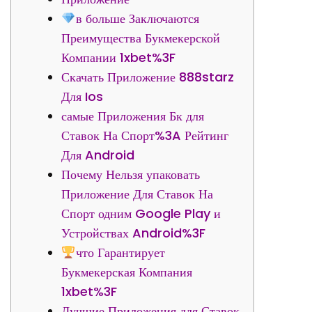
в больше Заключаются
Преимущества Букмекерской
Компании 1xbet%3F
Скачать Приложение 888starz
Для Ios
самые Приложения Бк для
Ставок На Спорт%3A Рейтинг
Для Android
Почему Нельзя упаковать
Приложение Для Ставок На
Спорт одним Google Play и
Устройствах Android%3F
что Гарантирует
Букмекерская Компания
1xbet%3F
Лучшие Приложения ддя Ставок