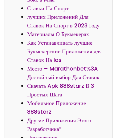
Ставки На Спорт
лучших Приложений Для
Ставок На Спорт в 2023 Году
Материалы О Букмекерах
Как Устанавливать лучшие
Букмекерские Приложения для
Ставок На Ios
Место – Marathonbet%3A
Достойный выбор Для Ставок
Скачать Apk 888starz В 3
Простых Шага
Мобильное Приложение
888starz
Другие Приложения Этого
Разработчика”
Приложение