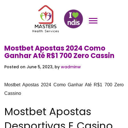
Mostbet Apostas 2024 Como
Ganhar Até R$1 700 Zero Cassin
Posted on June 5, 2023, by
wadminw
Mostbet Apostas 2024 Como Ganhar Até R$1 700 Zero
Cassino
Mostbet Apostas
Desportivas E Casino