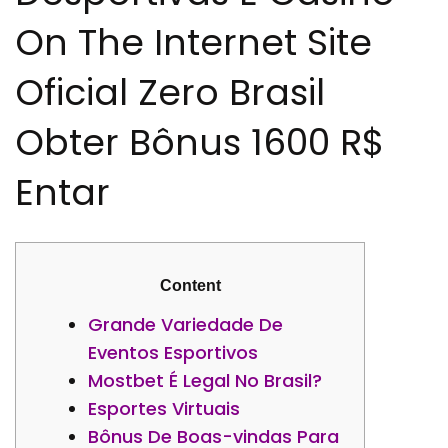
On The Internet Site
Oficial Zero Brasil
Obter Bônus 1600 R$
Entar
Content
Grande Variedade De
Eventos Esportivos
Mostbet É Legal No Brasil?
Esportes Virtuais
Bônus De Boas-vindas Para