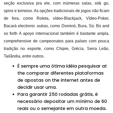
seção exclusiva pra ele, com inúmeras salas, sit& go,
spins e torneios. As opções tradicionais de jogos não ficam
de fora, como Roleta, vídeo-Blackjack, Vídeo-Poker,
Bacará electronic outras, como Dominó, Bura, Sic Bo and
so forth A apoyo internacional também é bastante ampla,
comprehensive de campeonatos para países com pouca
tradição no esporte, como Chipre, Grécia, Serra Leão,
Tailândia, entre outros.
É sempre uma ótima idéia pesquisar at
the comparar diferentes plataformas
de apostas on the internet antes de
decidir usar uma.
Para garantir 250 rodadas grátis, é
necessário depositar um mínimo de 60
reais ou o semejante em outra moeda.