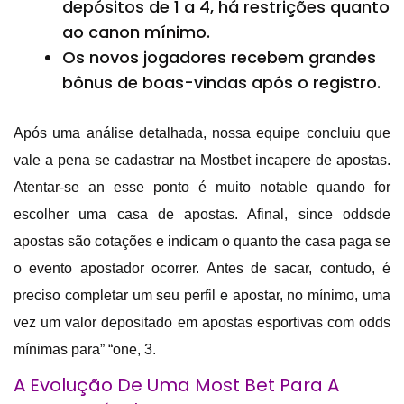
depósitos de 1 a 4, há restrições quanto
ao canon mínimo.
Os novos jogadores recebem grandes
bônus de boas-vindas após o registro.
Após uma análise detalhada, nossa equipe concluiu que
vale a pena se cadastrar na Mostbet incapere de apostas.
Atentar-se an esse ponto é muito notable quando for
escolher uma casa de apostas. Afinal, since oddsde
apostas são cotações e indicam o quanto the casa paga se
o evento apostador ocorrer. Antes de sacar, contudo, é
preciso completar um seu perfil e apostar, no mínimo, uma
vez um valor depositado em apostas esportivas com odds
mínimas para” “one, 3.
A Evolução De Uma Most Bet Para A