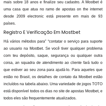
mais sobre 18 anos e finalize seu cadastro. A Mostbet é
uma casa que atua no ramo de apostas on the internet
desde 2009 electronic está presente em mais de 93
países.
Registro E Verificação Em Mostbet
Há vários métodos para” “contatar o serviço para suporte
ao usuario na Mostbet. Se você tiver qualquer problema
com teu depósito, saque, segurança ou qualquer outra
coisa, an squadra de atendimento ao cliente fará tudo o
que estiver ao seu zona para ajudá-lo. Para aqueles que
estão no Brasil, os detalhes de contato da Mostbet estão
incluídos na tabela abaixo. Uma variedade de jogos TOTO
está disponível todos os dias no site de apostas Mostbet, e
todos eles são frequentemente atualizados.