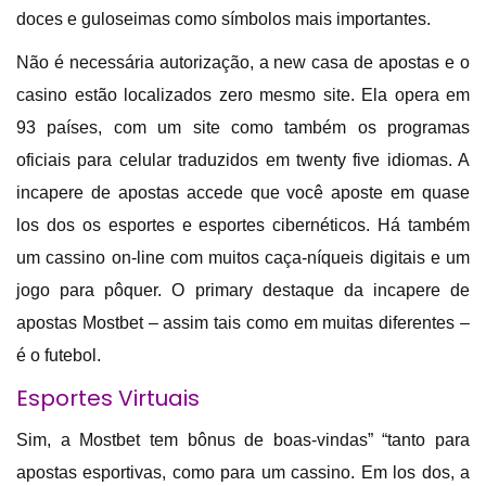
doces e guloseimas como símbolos mais importantes.
Não é necessária autorização, a new casa de apostas e o
casino estão localizados zero mesmo site. Ela opera em
93 países, com um site como também os programas
oficiais para celular traduzidos em twenty five idiomas. A
incapere de apostas accede que você aposte em quase
los dos os esportes e esportes cibernéticos. Há também
um cassino on-line com muitos caça-níqueis digitais e um
jogo para pôquer. O primary destaque da incapere de
apostas Mostbet – assim tais como em muitas diferentes –
é o futebol.
Esportes Virtuais
Sim, a Mostbet tem bônus de boas-vindas” “tanto para
apostas esportivas, como para um cassino. Em los dos, a