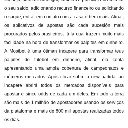
o seu saldo, adicionando recurso financeiro ou solicitando
o saque, entrar em contato com a casa e bem mais. Afinal,
os aplicativos de apostas são cada sucesión mais
procurados pelos brasileiros, já la cual trazem muito mais
facilidade na hora de transformar os palpites em dinheiro.
A Mostbet é uma ótiman incapere para transformar teus
palpites de futebol em dinheiro, afinal, ela conta
apresentando uma ampla cobertura de campeonatos e
inúmeros mercados. Após clicar sobre a new partida, an
incapere abrirá todos os mercados disponíveis para
apostar e since odds de cada um deles. Em todo a terra
são mais de 1 milhão de apostadores usando os serviços
da plataforma e mais de 800 mil apostas realizadas todos
os dias.