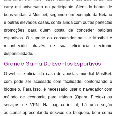
carry out aniversário do participante. Além do bônus de
boas-vindas, a Mostbet, seguindo um exemplo da Betano
e outras elevados casas, conta ainda com outras perfectas
promoções para quem gosta de conceder palpites
esportivos. O suporte ao consumidor na site Mostbet é
reconhecido através de sua eficiência electronic
disponibilidade.
Grande Gama De Eventos Esportivos
O web site oficial da casa de apostas mundial MostBet.
com pode ser acessado com facilidade, contornando o
bloqueio. Para isso, é necessário usar o navegador com
método de economia para tráfego (Opera, Firefox) ou
serviços de VPN. Na página inicial, há uma seção
adicional apresentando desvios de bloqueio, bem como