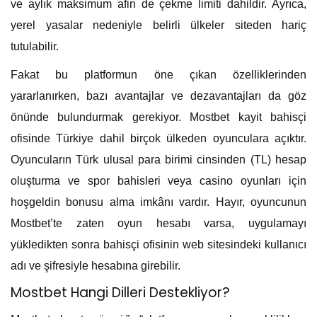
ve aylık maksimum afin de çekme limiti dahildir. Ayrıca,
yerel yasalar nedeniyle belirli ülkeler siteden hariç
tutulabilir.
Fakat bu platformun öne çıkan özelliklerinden
yararlanırken, bazı avantajlar ve dezavantajları da göz
önünde bulundurmak gerekiyor. Mostbet kayit bahisçi
ofisinde Türkiye dahil birçok ülkeden oyunculara açıktır.
Oyuncuların Türk ulusal para birimi cinsinden (TL) hesap
oluşturma ve spor bahisleri veya casino oyunları için
hoşgeldin bonusu alma imkânı vardır. Hayır, oyuncunun
Mostbet’te zaten oyun hesabı varsa, uygulamayı
yükledikten sonra bahisçi ofisinin web sitesindeki kullanıcı
adı ve şifresiyle hesabına girebilir.
Mostbet Hangi Dilleri Destekliyor?