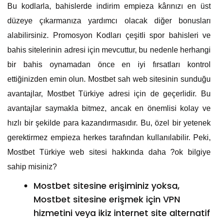
Bu kodlarla, bahislerde indirim empieza kârınızı en üst
düzeye çıkarmanıza yardımcı olacak diğer bonusları
alabilirsiniz. Promosyon Kodları çeşitli spor bahisleri ve
bahis sitelerinin adresi için mevcuttur, bu nedenle herhangi
bir bahis oynamadan önce en iyi fırsatları kontrol
ettiğinizden emin olun. Mostbet sah web sitesinin sunduğu
avantajlar, Mostbet Türkiye adresi için de geçerlidir. Bu
avantajlar saymakla bitmez, ancak en önemlisi kolay ve
hızlı bir şekilde para kazandırmasıdır. Bu, özel bir yetenek
gerektirmez empieza herkes tarafından kullanılabilir. Peki,
Mostbet Türkiye web sitesi hakkında daha ?ok bilgiye
sahip misiniz?
Mostbet sitesine erişiminiz yoksa,
Mostbet sitesine erişmek için VPN
hizmetini veya ikiz internet site alternatif