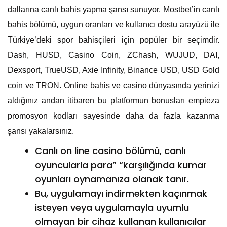
dallarına canlı bahis yapma şansı sunuyor. Mostbet’in canlı
bahis bölümü, uygun oranları ve kullanıcı dostu arayüzü ile
Türkiye’deki spor bahisçileri için popüler bir seçimdir.
Dash, HUSD, Casino Coin, ZChash, WUJUD, DAI,
Dexsport, TrueUSD, Axie Infinity, Binance USD, USD Gold
coin ve TRON. Online bahis ve casino dünyasında yerinizi
aldığınız andan itibaren bu platformun bonusları empieza
promosyon kodları sayesinde daha da fazla kazanma
şansı yakalarsınız.
Canlı on line casino bölümü, canlı
oyuncularla para” “karşılığında kumar
oyunları oynamanıza olanak tanır.
Bu, uygulamayı indirmekten kaçınmak
isteyen veya uygulamayla uyumlu
olmayan bir cihaz kullanan kullanıcılar