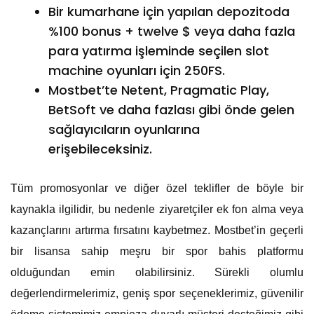
Bir kumarhane için yapılan depozitoda
%100 bonus + twelve $ veya daha fazla
para yatırma işleminde seçilen slot
machine oyunları için 250FS.
Mostbet’te Netent, Pragmatic Play,
BetSoft ve daha fazlası gibi önde gelen
sağlayıcıların oyunlarına
erişebileceksiniz.
Tüm promosyonlar ve diğer özel teklifler de böyle bir
kaynakla ilgilidir, bu nedenle ziyaretçiler ek fon alma veya
kazançlarını artırma fırsatını kaybetmez. Mostbet’in geçerli
bir lisansa sahip meşru bir spor bahis platformu
olduğundan emin olabilirsiniz. Sürekli olumlu
değerlendirmelerimiz, geniş spor seçeneklerimiz, güvenilir