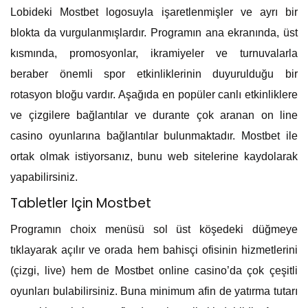
Lobideki Mostbet logosuyla işaretlenmişler ve ayrı bir
blokta da vurgulanmışlardır. Programın ana ekranında, üst
kısmında, promosyonlar, ikramiyeler ve turnuvalarla
beraber önemli spor etkinliklerinin duyurulduğu bir
rotasyon bloğu vardır. Aşağıda en popüler canlı etkinliklere
ve çizgilere bağlantılar ve durante çok aranan on line
casino oyunlarına bağlantılar bulunmaktadır. Mostbet ile
ortak olmak istiyorsanız, bunu web sitelerine kaydolarak
yapabilirsiniz.
Tabletler Için Mostbet
Programın choix menüsü sol üst köşedeki düğmeye
tıklayarak açılır ve orada hem bahisçi ofisinin hizmetlerini
(çizgi, live) hem de Mostbet online casino’da çok çeşitli
oyunları bulabilirsiniz. Buna minimum afin de yatırma tutarı