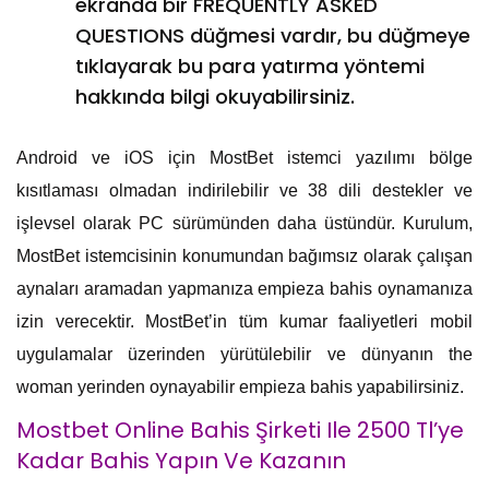
ekranda bir FREQUENTLY ASKED
QUESTIONS düğmesi vardır, bu düğmeye
tıklayarak bu para yatırma yöntemi
hakkında bilgi okuyabilirsiniz.
Android ve iOS için MostBet istemci yazılımı bölge
kısıtlaması olmadan indirilebilir ve 38 dili destekler ve
işlevsel olarak PC sürümünden daha üstündür. Kurulum,
MostBet istemcisinin konumundan bağımsız olarak çalışan
aynaları aramadan yapmanıza empieza bahis oynamanıza
izin verecektir. MostBet’in tüm kumar faaliyetleri mobil
uygulamalar üzerinden yürütülebilir ve dünyanın the
woman yerinden oynayabilir empieza bahis yapabilirsiniz.
Mostbet Online Bahis Şirketi Ile 2500 Tl’ye
Kadar Bahis Yapın Ve Kazanın